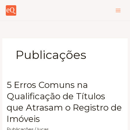
Ir
para
o
conteúdo
Publicações
5 Erros Comuns na
Qualificação de Títulos
que Atrasam o Registro de
Imóveis
Publicações
/
lucas