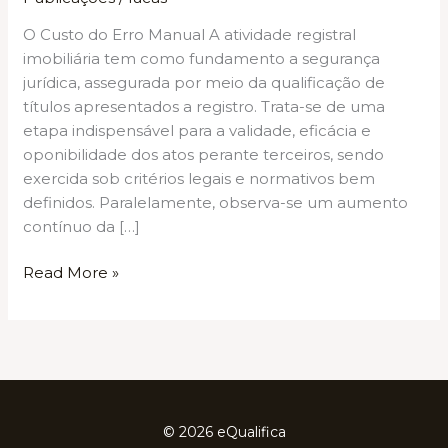
O Custo do Erro Manual A atividade registral
imobiliária tem como fundamento a segurança
jurídica, assegurada por meio da qualificação de
títulos apresentados a registro. Trata-se de uma
etapa indispensável para a validade, eficácia e
oponibilidade dos atos perante terceiros, sendo
exercida sob critérios legais e normativos bem
definidos. Paralelamente, observa-se um aumento
contínuo da […]
5
Read More »
Erros
Comuns
na
Qualificação
de
Títulos
© 2026 eQualifica
que